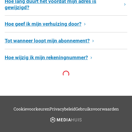
Hoe lang duurt het voordat mijn adres is
gewijzigd?
Hoe geef ik mijn verhuizing door?
Tot wanneer loopt mijn abonnement?
Hoe wijzig ik mijn rekeningnummer?
Cookievoorkeuren
Privacybeleid
Gebruiksvoorwaarden