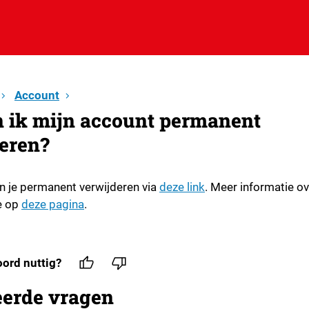
Account
 ik mijn account permanent
eren?
n je permanent verwijderen via
deze link
. Meer informatie ov
je op
deze pagina
.
ord nuttig?
eerde vragen