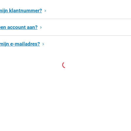
 mijn klantnummer?
een account aan?
 mijn e-mailadres?