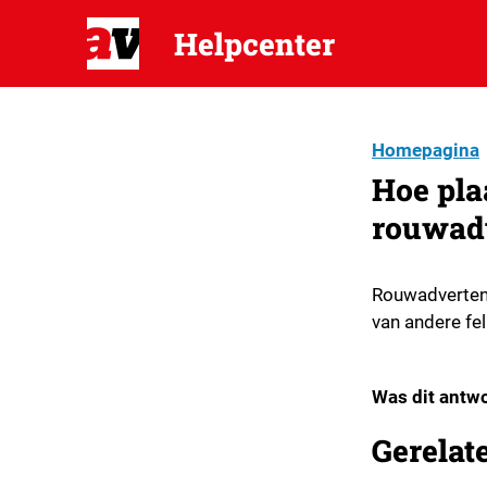
Helpcenter
Homepagina
Hoe pla
rouwadv
Rouwadvertent
van andere fel
Was dit antwo
Gerelat